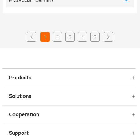
MG2400Bi（German）
1
2
3
4
5
Products
Solutions
Cooperation
Support