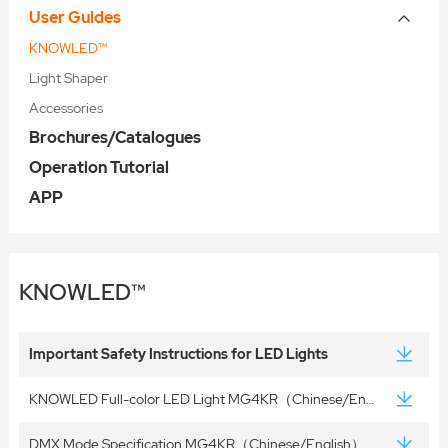
User Guides
KNOWLED™
Light Shaper
Accessories
Brochures/Catalogues
Operation Tutorial
APP
KNOWLED™
Important Safety Instructions for LED Lights
KNOWLED Full-color LED Light MG4KR（Chinese/English）
DMX Mode Specification MG4KR（Chinese/English）