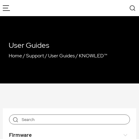
User Guides
Home
/
Support
/
User Guides
/
KNOWLED™
Firmware